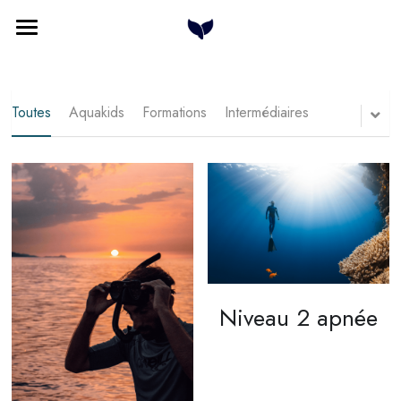
Home
Cours à la carte
Toutes
Aquakids
Formations
Intermédiaires
Formations
Qui sommes nous
Plongée & Baleines
Contact
Niveau 2 apnée
Rechercher
Français
Français