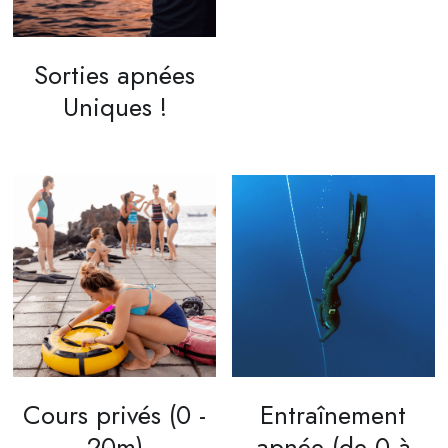
English
Sorties apnées
Uniques !
Cours privés (0 -
Entraînement
20m)
apnée (de 0 à