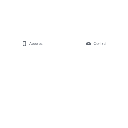
Appelez
Contact
© MARINE GROSJEAN 2026
freedivingmoorea@gmail.com