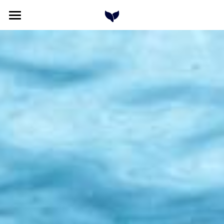
Home
Cours à la carte
Formations
Qui sommes nous
Plongée & Baleines
Contact
Rechercher
Français
Français