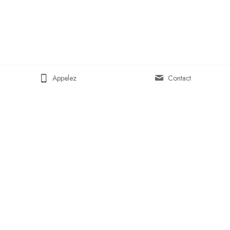
Appelez
Contact
© MARINE GROSJEAN 2026
freedivingmoorea@gmail.com