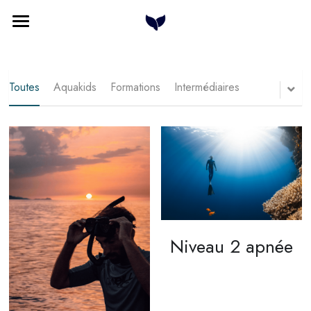
Home
Cours à la carte
Toutes
Aquakids
Formations
Intermédiaires
Formations
Qui sommes nous
Plongée & Baleines
Contact
Niveau 2 apnée
Rechercher
Français
Français