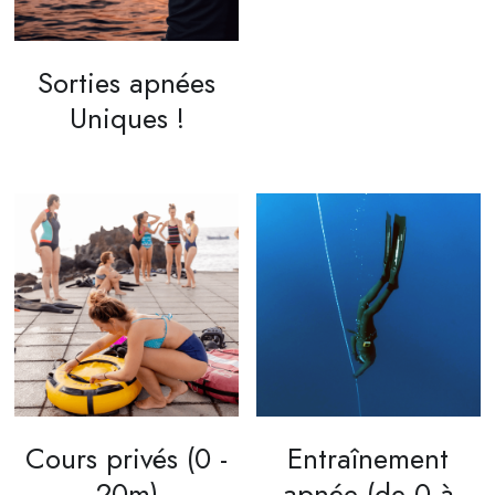
English
Sorties apnées
Uniques !
Cours privés (0 -
Entraînement
20m)
apnée (de 0 à