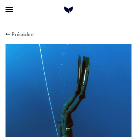
Home
Précédent
Cours à la carte
Formations
Qui sommes nous
Plongée & Baleines
Contact
Rechercher
Français
Français